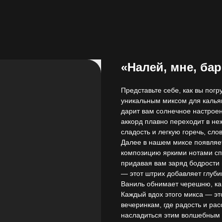
«Налей, мне, ба
Представьте себе, как вы погр
уникальным миксом для калья
дарит вам солнечное настроен
аккорд плавно переходит в не
сладость и легкую горечь, сло
Далее в нашем миксе появляе
композицию яркими нотами спе
придавая вам заряд бодрости и
— этот штрих добавляет глуби
Ваниль обнимает черешню, ка
Каждый вдох этого микса — э
вечеринкам, где радость и рас
насладиться этим волшебным 