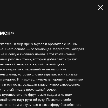
рмен»
ужаетесь в мир ярких вкусов и ароматов с нашим
на. В его основе — освежающая Маргарита, которая
ие и легкую кислинку лайма. Этот коктейльный
жный розовый тоник, который добавляет игривую
вно легкий ветерок в жаркий летний день.
тся энергетик с черешней — он наполняет
лых ягод, которые словно взрываются на языке,
 энергии. И, наконец, чуть-чуть черешни с ванилью
ну и мягкость, создавая гармоничное завершение.
к теплый плед в прохладный вечер.
то путешествие по фруктовым садам и летним
слабление идут рука об руку. Позвольте себе
сочетанием и окунуться в атмосферу беззаботного